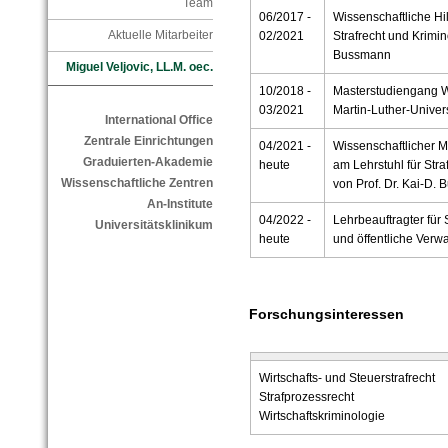
Team
06/2017 -
Wissenschaftliche Hil
Aktuelle Mitarbeiter
02/2021
Strafrecht und Krimin
Bussmann
Miguel Veljovic, LL.M. oec.
10/2018 -
Masterstudiengang Wi
03/2021
Martin-Luther-Univer
International Office
Zentrale Einrichtungen
04/2021 -
Wissenschaftlicher M
Graduierten-Akademie
heute
am Lehrstuhl für Stra
Wissenschaftliche Zentren
von Prof. Dr. Kai-D.
An-Institute
04/2022 -
Lehrbeauftragter für 
Universitätsklinikum
heute
und öffentliche Ver
Forschungsinteressen
Wirtschafts- und Steuerstrafrecht
Strafprozessrecht
Wirtschaftskriminologie